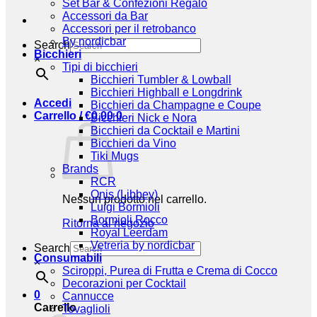
Set Bar & Confezioni Regalo
Accessori da Bar
Accessori per il retrobanco
By nordicbar
Search
Bicchieri
×
Tipi di bicchieri
Bicchieri Tumbler & Lowball
Bicchieri Highball e Longdrink
Accedi
Bicchieri da Champagne e Coupe
Carrello /
€
0,00
0
Bicchieri Nick e Nora
Bicchieri da Cocktail e Martini
Bicchieri da Vino
Tiki Mugs
Brands
RCR
Onis (Libbey)
Nessun prodotto nel carrello.
Luigi Bormioli
Bormioli Rocco
Ritorna al negozio
Royal Leerdam
Vetreria by nordicbar
Search
Consumabili
×
Sciroppi, Purea di Frutta e Crema di Cocco
Decorazioni per Cocktail
0
Cannucce
Carrello
Tovaglioli