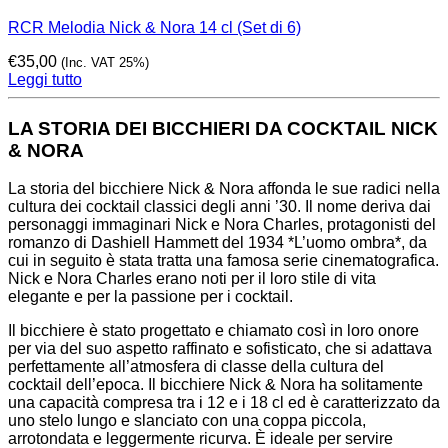
RCR Melodia Nick & Nora 14 cl (Set di 6)
€
35,00
(Inc. VAT 25%)
Leggi tutto
LA STORIA DEI BICCHIERI DA COCKTAIL NICK
& NORA
La storia del bicchiere Nick & Nora affonda le sue radici nella
cultura dei cocktail classici degli anni ’30. Il nome deriva dai
personaggi immaginari Nick e Nora Charles, protagonisti del
romanzo di Dashiell Hammett del 1934 *L’uomo ombra*, da
cui in seguito è stata tratta una famosa serie cinematografica.
Nick e Nora Charles erano noti per il loro stile di vita
elegante e per la passione per i cocktail.
Il bicchiere è stato progettato e chiamato così in loro onore
per via del suo aspetto raffinato e sofisticato, che si adattava
perfettamente all’atmosfera di classe della cultura del
cocktail dell’epoca. Il bicchiere Nick & Nora ha solitamente
una capacità compresa tra i 12 e i 18 cl ed è caratterizzato da
uno stelo lungo e slanciato con una coppa piccola,
arrotondata e leggermente ricurva. È ideale per servire