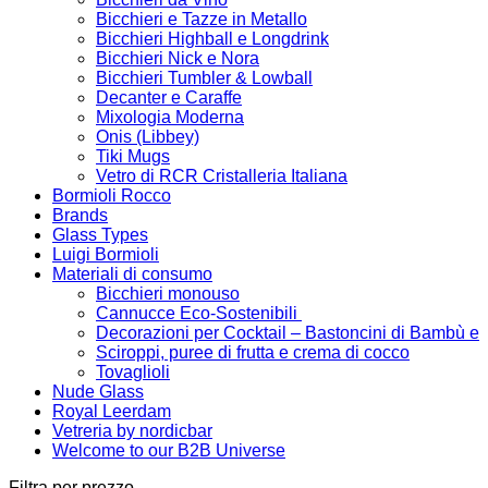
Bicchieri e Tazze in Metallo
Bicchieri Highball e Longdrink
Bicchieri Nick e Nora
Bicchieri Tumbler & Lowball
Decanter e Caraffe
Mixologia Moderna
Onis (Libbey)
Tiki Mugs
Vetro di RCR Cristalleria Italiana
Bormioli Rocco
Brands
Glass Types
Luigi Bormioli
Materiali di consumo
Bicchieri monouso
Cannucce Eco-Sostenibili
Decorazioni per Cocktail – Bastoncini di Bambù e
Sciroppi, puree di frutta e crema di cocco
Tovaglioli
Nude Glass
Royal Leerdam
Vetreria by nordicbar
Welcome to our B2B Universe
Filtra per prezzo