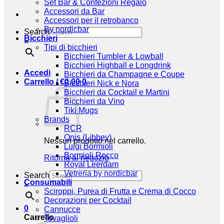
Set Bar & Confezioni Regalo
Accessori da Bar
Accessori per il retrobanco
By nordicbar
Search
Bicchieri
×
Tipi di bicchieri
Bicchieri Tumbler & Lowball
Bicchieri Highball e Longdrink
Accedi
Bicchieri da Champagne e Coupe
Carrello /
€
0,00
0
Bicchieri Nick e Nora
Bicchieri da Cocktail e Martini
Bicchieri da Vino
Tiki Mugs
Brands
RCR
Onis (Libbey)
Nessun prodotto nel carrello.
Luigi Bormioli
Bormioli Rocco
Ritorna al negozio
Royal Leerdam
Vetreria by nordicbar
Search
Consumabili
×
Sciroppi, Purea di Frutta e Crema di Cocco
Decorazioni per Cocktail
0
Cannucce
Carrello
Tovaglioli