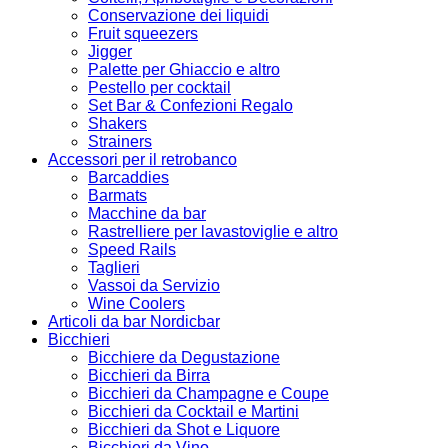
Conservazione dei liquidi
Fruit squeezers
Jigger
Palette per Ghiaccio e altro
Pestello per cocktail
Set Bar & Confezioni Regalo
Shakers
Strainers
Accessori per il retrobanco
Barcaddies
Barmats
Macchine da bar
Rastrelliere per lavastoviglie e altro
Speed Rails
Taglieri
Vassoi da Servizio
Wine Coolers
Articoli da bar Nordicbar
Bicchieri
Bicchiere da Degustazione
Bicchieri da Birra
Bicchieri da Champagne e Coupe
Bicchieri da Cocktail e Martini
Bicchieri da Shot e Liquore
Bicchieri da Vino