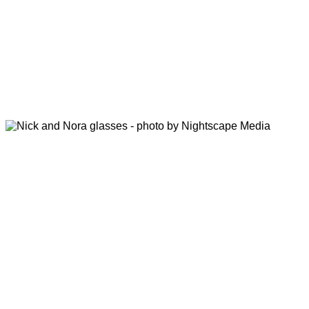
Nick and Nora
Bicchieri da cocktail di pregio
Che tu preferisca uno stile minimalista o vintage, abbiamo
quello che fa per te: i migliori bicchieri Nick & Nora
disponibili sul mercato, firmati Nude, Rona e RCR Crystal.