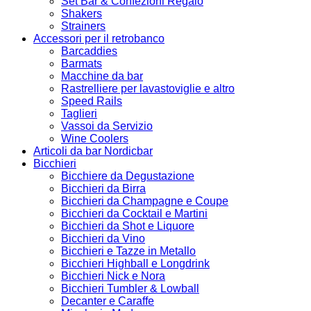
Set Bar & Confezioni Regalo
Shakers
Strainers
Accessori per il retrobanco
Barcaddies
Barmats
Macchine da bar
Rastrelliere per lavastoviglie e altro
Speed Rails
Taglieri
Vassoi da Servizio
Wine Coolers
Articoli da bar Nordicbar
Bicchieri
Bicchiere da Degustazione
Bicchieri da Birra
Bicchieri da Champagne e Coupe
Bicchieri da Cocktail e Martini
Bicchieri da Shot e Liquore
Bicchieri da Vino
Bicchieri e Tazze in Metallo
Bicchieri Highball e Longdrink
Bicchieri Nick e Nora
Bicchieri Tumbler & Lowball
Decanter e Caraffe