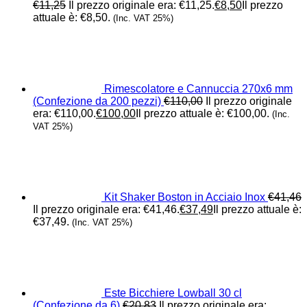
€
11,25
Il prezzo originale era: €11,25.
€
8,50
Il prezzo
attuale è: €8,50.
(Inc. VAT 25%)
Rimescolatore e Cannuccia 270x6 mm
(Confezione da 200 pezzi)
€
110,00
Il prezzo originale
era: €110,00.
€
100,00
Il prezzo attuale è: €100,00.
(Inc.
VAT 25%)
Kit Shaker Boston in Acciaio Inox
€
41,46
Il prezzo originale era: €41,46.
€
37,49
Il prezzo attuale è:
€37,49.
(Inc. VAT 25%)
Este Bicchiere Lowball 30 cl
(Confezione da 6)
€
20,83
Il prezzo originale era: