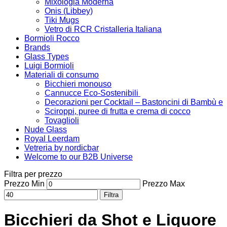
Mixologia Moderna
Onis (Libbey)
Tiki Mugs
Vetro di RCR Cristalleria Italiana
Bormioli Rocco
Brands
Glass Types
Luigi Bormioli
Materiali di consumo
Bicchieri monouso
Cannucce Eco-Sostenibili
Decorazioni per Cocktail – Bastoncini di Bambù e
Sciroppi, puree di frutta e crema di cocco
Tovaglioli
Nude Glass
Royal Leerdam
Vetreria by nordicbar
Welcome to our B2B Universe
Filtra per prezzo
Prezzo Min
Prezzo Max
Filtra
Bicchieri da Shot e Liquore