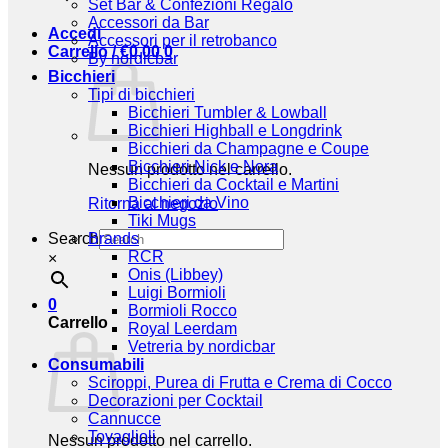
Set Bar & Confezioni Regalo
Accessori da Bar
Accedi
Accessori per il retrobanco
Carrello /
€
0,00
0
By nordicbar
Bicchieri
Tipi di bicchieri
Bicchieri Tumbler & Lowball
Bicchieri Highball e Longdrink
Bicchieri da Champagne e Coupe
Bicchieri Nick e Nora
Nessun prodotto nel carrello.
Bicchieri da Cocktail e Martini
Bicchieri da Vino
Ritorna al negozio
Tiki Mugs
Search
Brands
RCR
×
Onis (Libbey)
Luigi Bormioli
0
Bormioli Rocco
Carrello
Royal Leerdam
Vetreria by nordicbar
Consumabili
Sciroppi, Purea di Frutta e Crema di Cocco
Decorazioni per Cocktail
Cannucce
Tovaglioli
Nessun prodotto nel carrello.