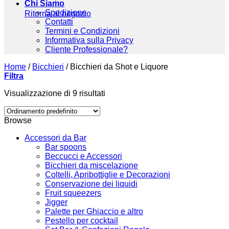
Chi Siamo
Spedizione
Ritorna al negozio
Contatti
Termini e Condizioni
Informativa sulla Privacy
Cliente Professionale?
Home
/
Bicchieri
/
Bicchieri da Shot e Liquore
Filtra
Visualizzazione di 9 risultati
Browse
Accessori da Bar
Bar spoons
Beccucci e Accessori
Bicchieri da miscelazione
Coltelli, Apribottiglie e Decorazioni
Conservazione dei liquidi
Fruit squeezers
Jigger
Palette per Ghiaccio e altro
Pestello per cocktail