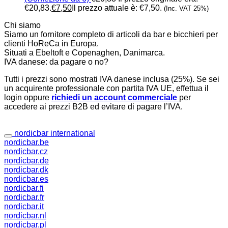
€20,83.
€
7,50
Il prezzo attuale è: €7,50.
(Inc. VAT 25%)
Chi siamo
Siamo un fornitore completo di articoli da bar e bicchieri per
clienti HoReCa in Europa.
Situati a Ebeltoft e Copenaghen, Danimarca.
IVA danese: da pagare o no?
Tutti i prezzi sono mostrati IVA danese inclusa (25%). Se sei
un acquirente professionale con partita IVA UE, effettua il
login oppure
richiedi un account commerciale
per
accedere ai prezzi B2B ed evitare di pagare l’IVA.
nordicbar international
nordicbar.be
nordicbar.cz
nordicbar.de
nordicbar.dk
nordicbar.es
nordicbar.fi
nordicbar.fr
nordicbar.it
nordicbar.nl
nordicbar.pl