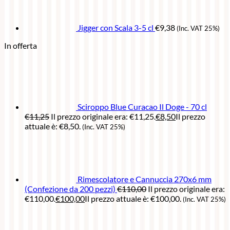
Jigger con Scala 3-5 cl
€
9,38
(Inc. VAT 25%)
In offerta
Sciroppo Blue Curacao Il Doge - 70 cl
€
11,25
Il prezzo originale era: €11,25.
€
8,50
Il prezzo
attuale è: €8,50.
(Inc. VAT 25%)
Rimescolatore e Cannuccia 270x6 mm
(Confezione da 200 pezzi)
€
110,00
Il prezzo originale era:
€110,00.
€
100,00
Il prezzo attuale è: €100,00.
(Inc. VAT 25%)