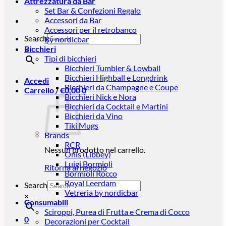
Attrezzatura da Bar
Set Bar & Confezioni Regalo
Accessori da Bar
Accessori per il retrobanco
Search
By nordicbar
Bicchieri
×
Tipi di bicchieri
Bicchieri Tumbler & Lowball
Bicchieri Highball e Longdrink
Accedi
Bicchieri da Champagne e Coupe
Carrello /
€
0,00
0
Bicchieri Nick e Nora
Bicchieri da Cocktail e Martini
Bicchieri da Vino
Tiki Mugs
Brands
RCR
Nessun prodotto nel carrello.
Onis (Libbey)
Luigi Bormioli
Ritorna al negozio
Bormioli Rocco
Royal Leerdam
Search
Vetreria by nordicbar
×
Consumabili
Sciroppi, Purea di Frutta e Crema di Cocco
0
Decorazioni per Cocktail