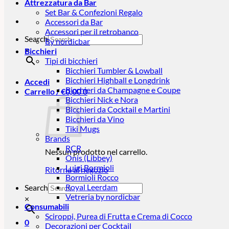
Attrezzatura da Bar
Set Bar & Confezioni Regalo
Accessori da Bar
Accessori per il retrobanco
Search
By nordicbar
×
Bicchieri
Tipi di bicchieri
Bicchieri Tumbler & Lowball
Bicchieri Highball e Longdrink
Accedi
Bicchieri da Champagne e Coupe
Carrello /
€
0,00
0
Bicchieri Nick e Nora
Bicchieri da Cocktail e Martini
Bicchieri da Vino
Tiki Mugs
Brands
RCR
Nessun prodotto nel carrello.
Onis (Libbey)
Luigi Bormioli
Ritorna al negozio
Bormioli Rocco
Royal Leerdam
Search
Vetreria by nordicbar
×
Consumabili
Sciroppi, Purea di Frutta e Crema di Cocco
0
Decorazioni per Cocktail