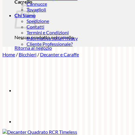
Carrello
Cannucce
Tovaglioli
Chi Siamo
Spedizione
Contatti
Termini e Condizioni
Nessun prodotto nel carrello.
Informativa sulla Privacy
Cliente Professionale?
Ritorna al negozio
Home
/
Bicchieri
/
Decanter e Caraffe