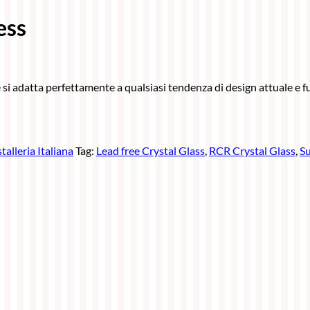
ess
e si adatta perfettamente a qualsiasi tendenza di design attuale e f
talleria Italiana
Tag:
Lead free Crystal Glass
,
RCR Crystal Glass
,
Su