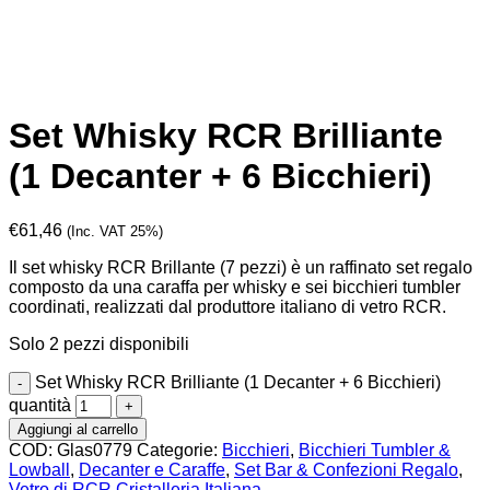
Set Whisky RCR Brilliante
(1 Decanter + 6 Bicchieri)
€
61,46
(Inc. VAT 25%)
Il set whisky RCR Brillante (7 pezzi) è un raffinato set regalo
composto da una caraffa per whisky e sei bicchieri tumbler
coordinati, realizzati dal produttore italiano di vetro RCR.
Solo 2 pezzi disponibili
Set Whisky RCR Brilliante (1 Decanter + 6 Bicchieri)
quantità
Aggiungi al carrello
COD:
Glas0779
Categorie:
Bicchieri
,
Bicchieri Tumbler &
Lowball
,
Decanter e Caraffe
,
Set Bar & Confezioni Regalo
,
Vetro di RCR Cristalleria Italiana