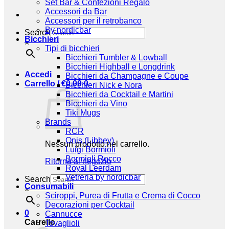
Set Bar & Confezioni Regalo
Accessori da Bar
Accessori per il retrobanco
By nordicbar
Search
Bicchieri
×
Tipi di bicchieri
Bicchieri Tumbler & Lowball
Bicchieri Highball e Longdrink
Accedi
Bicchieri da Champagne e Coupe
Carrello /
€
0,00
0
Bicchieri Nick e Nora
Bicchieri da Cocktail e Martini
Bicchieri da Vino
Tiki Mugs
Brands
RCR
Onis (Libbey)
Nessun prodotto nel carrello.
Luigi Bormioli
Bormioli Rocco
Ritorna al negozio
Royal Leerdam
Vetreria by nordicbar
Search
Consumabili
×
Sciroppi, Purea di Frutta e Crema di Cocco
Decorazioni per Cocktail
0
Cannucce
Carrello
Tovaglioli