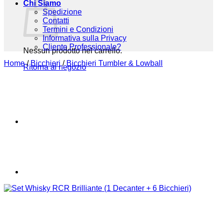
Chi Siamo
Spedizione
Contatti
Termini e Condizioni
Informativa sulla Privacy
Cliente Professionale?
Nessun prodotto nel carrello.
Home
/
Bicchieri
/
Bicchieri Tumbler & Lowball
Ritorna al negozio