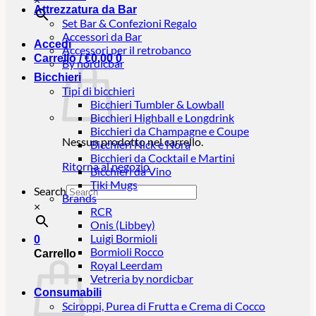
Attrezzatura da Bar
Set Bar & Confezioni Regalo
Accessori da Bar
Accedi
Accessori per il retrobanco
Carrello /
€
0,00
0
By nordicbar
Bicchieri
Tipi di bicchieri
Bicchieri Tumbler & Lowball
Bicchieri Highball e Longdrink
Bicchieri da Champagne e Coupe
Nessun prodotto nel carrello.
Bicchieri Nick e Nora
Bicchieri da Cocktail e Martini
Ritorna al negozio
Bicchieri da Vino
Tiki Mugs
Search
Brands
×
RCR
Onis (Libbey)
Luigi Bormioli
0
Bormioli Rocco
Carrello
Royal Leerdam
Vetreria by nordicbar
Consumabili
Sciroppi, Purea di Frutta e Crema di Cocco