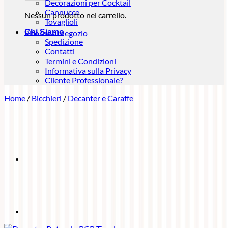
Decorazioni per Cocktail
Cannucce
Nessun prodotto nel carrello.
Tovaglioli
Chi Siamo
Ritorna al negozio
Spedizione
Contatti
Termini e Condizioni
Informativa sulla Privacy
Cliente Professionale?
Home
/
Bicchieri
/
Decanter e Caraffe