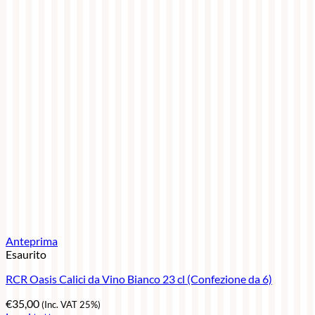
Anteprima
Esaurito
RCR Oasis Calici da Vino Bianco 23 cl (Confezione da 6)
€
35,00
(Inc. VAT 25%)