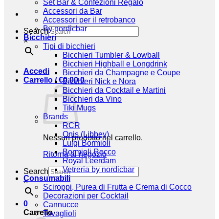
Set Bar & Confezioni Regalo
Accessori da Bar
Accessori per il retrobanco
By nordicbar
Search
Bicchieri
×
Tipi di bicchieri
Bicchieri Tumbler & Lowball
Bicchieri Highball e Longdrink
Accedi
Bicchieri da Champagne e Coupe
Carrello /
€
0,00
0
Bicchieri Nick e Nora
Bicchieri da Cocktail e Martini
Bicchieri da Vino
Tiki Mugs
Brands
RCR
Onis (Libbey)
Nessun prodotto nel carrello.
Luigi Bormioli
Bormioli Rocco
Ritorna al negozio
Royal Leerdam
Vetreria by nordicbar
Search
Consumabili
×
Sciroppi, Purea di Frutta e Crema di Cocco
Decorazioni per Cocktail
0
Cannucce
Carrello
Tovaglioli