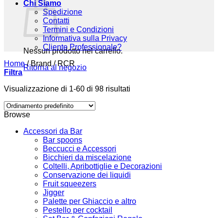
Chi Siamo
Spedizione
Contatti
Termini e Condizioni
Informativa sulla Privacy
Cliente Professionale?
Nessun prodotto nel carrello.
Home
/
Brand
/
RCR
Ritorna al negozio
Filtra
Visualizzazione di 1-60 di 98 risultati
Browse
Accessori da Bar
Bar spoons
Beccucci e Accessori
Bicchieri da miscelazione
Coltelli, Apribottiglie e Decorazioni
Conservazione dei liquidi
Fruit squeezers
Jigger
Palette per Ghiaccio e altro
Pestello per cocktail