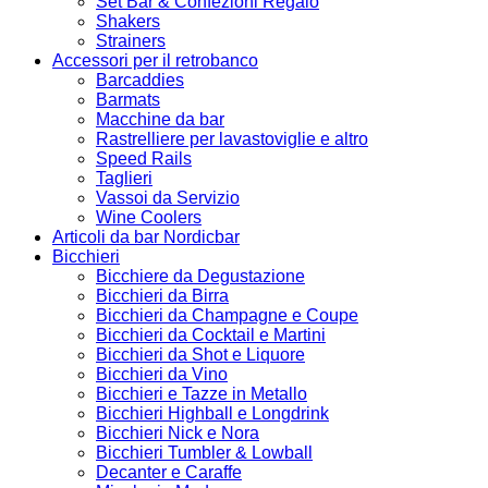
Set Bar & Confezioni Regalo
Shakers
Strainers
Accessori per il retrobanco
Barcaddies
Barmats
Macchine da bar
Rastrelliere per lavastoviglie e altro
Speed Rails
Taglieri
Vassoi da Servizio
Wine Coolers
Articoli da bar Nordicbar
Bicchieri
Bicchiere da Degustazione
Bicchieri da Birra
Bicchieri da Champagne e Coupe
Bicchieri da Cocktail e Martini
Bicchieri da Shot e Liquore
Bicchieri da Vino
Bicchieri e Tazze in Metallo
Bicchieri Highball e Longdrink
Bicchieri Nick e Nora
Bicchieri Tumbler & Lowball
Decanter e Caraffe