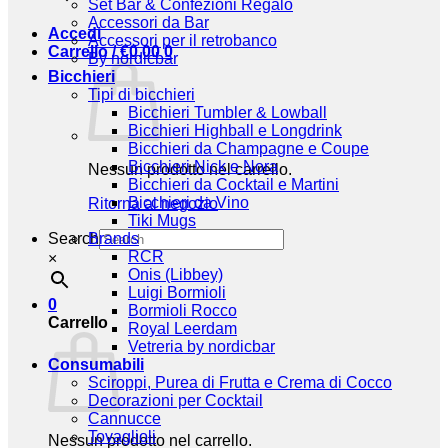
Set Bar & Confezioni Regalo
Accessori da Bar
Accedi
Accessori per il retrobanco
Carrello /
€
0,00
0
By nordicbar
Bicchieri
Tipi di bicchieri
Bicchieri Tumbler & Lowball
Bicchieri Highball e Longdrink
Bicchieri da Champagne e Coupe
Bicchieri Nick e Nora
Nessun prodotto nel carrello.
Bicchieri da Cocktail e Martini
Bicchieri da Vino
Ritorna al negozio
Tiki Mugs
Search
Brands
RCR
×
Onis (Libbey)
Luigi Bormioli
0
Bormioli Rocco
Carrello
Royal Leerdam
Vetreria by nordicbar
Consumabili
Sciroppi, Purea di Frutta e Crema di Cocco
Decorazioni per Cocktail
Cannucce
Tovaglioli
Nessun prodotto nel carrello.