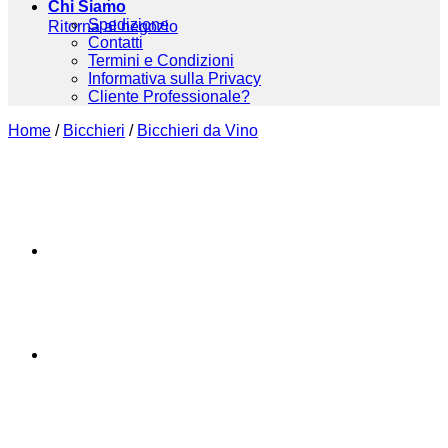
Chi Siamo
Spedizione
Ritorna al negozio
Contatti
Termini e Condizioni
Informativa sulla Privacy
Cliente Professionale?
Home
/
Bicchieri
/
Bicchieri da Vino