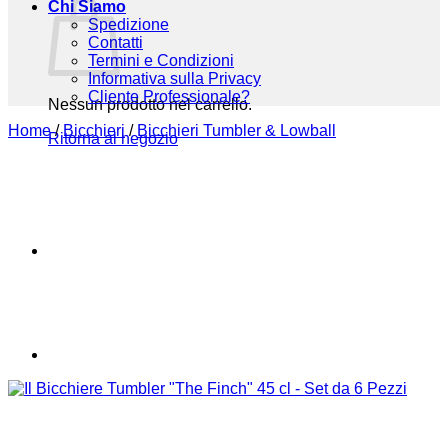
Chi Siamo
Spedizione
Contatti
Termini e Condizioni
Informativa sulla Privacy
Cliente Professionale?
Nessun prodotto nel carrello.
Home
/
Bicchieri
/
Bicchieri Tumbler & Lowball
Ritorna al negozio