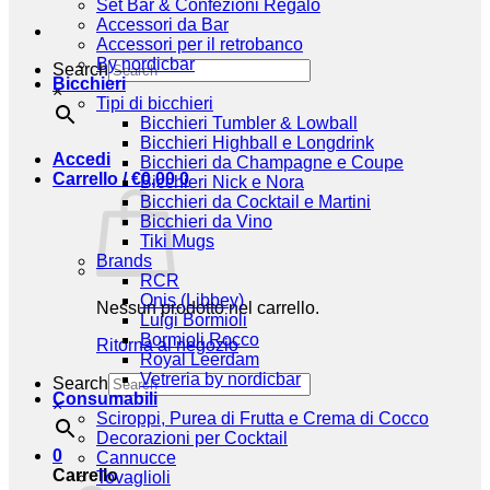
Set Bar & Confezioni Regalo
Accessori da Bar
Accessori per il retrobanco
By nordicbar
Search
Bicchieri
×
Tipi di bicchieri
Bicchieri Tumbler & Lowball
Bicchieri Highball e Longdrink
Accedi
Bicchieri da Champagne e Coupe
Carrello /
€
0,00
0
Bicchieri Nick e Nora
Bicchieri da Cocktail e Martini
Bicchieri da Vino
Tiki Mugs
Brands
RCR
Onis (Libbey)
Nessun prodotto nel carrello.
Luigi Bormioli
Bormioli Rocco
Ritorna al negozio
Royal Leerdam
Vetreria by nordicbar
Search
Consumabili
×
Sciroppi, Purea di Frutta e Crema di Cocco
Decorazioni per Cocktail
0
Cannucce
Carrello
Tovaglioli