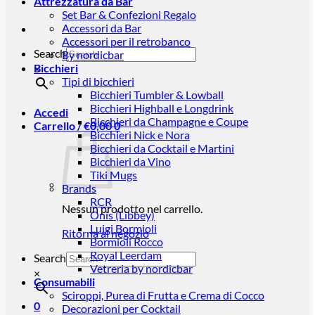
Attrezzatura da Bar
Set Bar & Confezioni Regalo
Accessori da Bar
Accessori per il retrobanco
Search
By nordicbar
Bicchieri
×
Tipi di bicchieri
Bicchieri Tumbler & Lowball
Bicchieri Highball e Longdrink
Accedi
Bicchieri da Champagne e Coupe
Carrello /
€
0,00
0
Bicchieri Nick e Nora
Bicchieri da Cocktail e Martini
Bicchieri da Vino
Tiki Mugs
Brands
RCR
Nessun prodotto nel carrello.
Onis (Libbey)
Luigi Bormioli
Ritorna al negozio
Bormioli Rocco
Royal Leerdam
Search
Vetreria by nordicbar
×
Consumabili
Sciroppi, Purea di Frutta e Crema di Cocco
0
Decorazioni per Cocktail