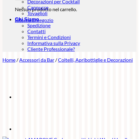
Decorazioni per Cocktail
Cannucce
Nessun prodotto nel carrello.
Tovaglioli
Chi Siamo
Ritorna al negozio
Spedizione
Contatti
Termini e Condizioni
Informativa sulla Privacy
Cliente Professionale?
Home
/
Accessori da Bar
/
Coltelli, Apribottiglie e Decorazioni