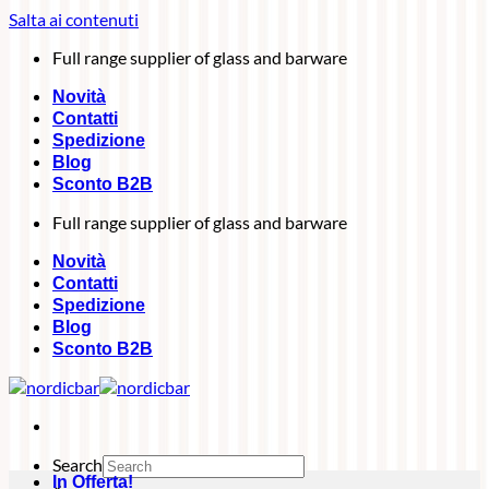
Salta ai contenuti
Full range supplier of glass and barware
Novità
Contatti
Spedizione
Blog
Sconto B2B
Full range supplier of glass and barware
Novità
Contatti
Spedizione
Blog
Sconto B2B
Search
In Offerta!
×