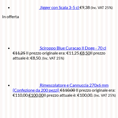
Jigger con Scala 3-5 cl
€
9,38
(Inc. VAT 25%)
In offerta
Sciroppo Blue Curacao Il Doge - 70 cl
€
11,25
Il prezzo originale era: €11,25.
€
8,50
Il prezzo
attuale è: €8,50.
(Inc. VAT 25%)
Rimescolatore e Cannuccia 270x6 mm
(Confezione da 200 pezzi)
€
110,00
Il prezzo originale era:
€110,00.
€
100,00
Il prezzo attuale è: €100,00.
(Inc. VAT 25%)