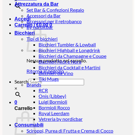
Attrezzatura da Bar
Set Bar & Confezioni Regalo
Accessori da Bar
Accedi
Accessori per il retrobanco
Carrello /
€
0,00
0
By nordicbar
Bicchieri
Tipi di bicchieri
Bicchieri Tumbler & Lowball
Bicchieri Highball e Longdrink
Bicchieri da Champagne e Coupe
Nessun prodotto nel carrello.
Bicchieri Nick e Nora
Bicchieri da Cocktail e Martini
Ritorna al negozio
Bicchieri da Vino
Tiki Mugs
Search
Brands
×
RCR
Onis (Libbey)
Luigi Bormioli
0
Bormioli Rocco
Carrello
Royal Leerdam
Vetreria by nordicbar
Consumabili
Sciroppi, Purea di Frutta e Crema di Cocco