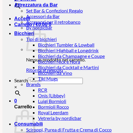
Attrezzatura da Bar
Set Bar & Confezioni Regalo
Accessori da Bar
Accedi
Accessori per il retrobanco
Carrello /
€
0,00
0
By nordicbar
Bicchieri
Tipi di bicchieri
Bicchieri Tumbler & Lowball
Bicchieri Highball e Longdrink
Bicchieri da Champagne e Coupe
Nessun prodotto nel carrello.
Bicchieri Nick e Nora
Bicchieri da Cocktail e Martini
Ritorna al negozio
Bicchieri da Vino
Tiki Mugs
Search
Brands
×
RCR
Onis (Libbey)
0
Luigi Bormioli
Bormioli Rocco
Carrello
Royal Leerdam
Vetreria by nordicbar
Consumabili
Sciroppi, Purea di Frutta e Crema di Cocco