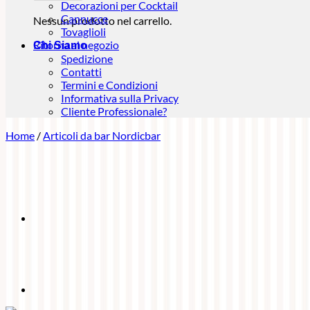
Decorazioni per Cocktail
Cannucce
Nessun prodotto nel carrello.
Tovaglioli
Ritorna al negozio
Chi Siamo
Spedizione
Contatti
Termini e Condizioni
Informativa sulla Privacy
Cliente Professionale?
Home
/
Articoli da bar Nordicbar