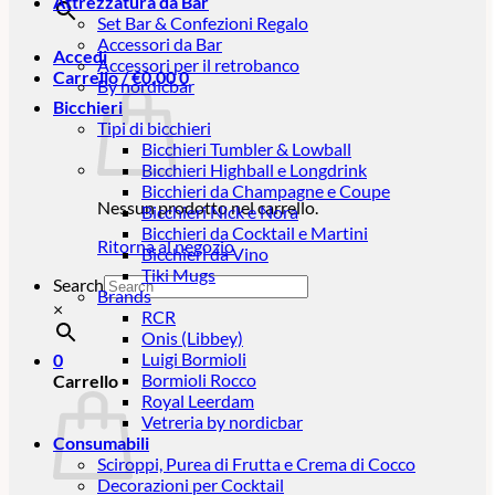
Attrezzatura da Bar
Set Bar & Confezioni Regalo
Accessori da Bar
Accedi
Accessori per il retrobanco
Carrello /
€
0,00
0
By nordicbar
Bicchieri
Tipi di bicchieri
Bicchieri Tumbler & Lowball
Bicchieri Highball e Longdrink
Bicchieri da Champagne e Coupe
Nessun prodotto nel carrello.
Bicchieri Nick e Nora
Bicchieri da Cocktail e Martini
Ritorna al negozio
Bicchieri da Vino
Tiki Mugs
Search
Brands
×
RCR
Onis (Libbey)
Luigi Bormioli
0
Bormioli Rocco
Carrello
Royal Leerdam
Vetreria by nordicbar
Consumabili
Sciroppi, Purea di Frutta e Crema di Cocco
Decorazioni per Cocktail