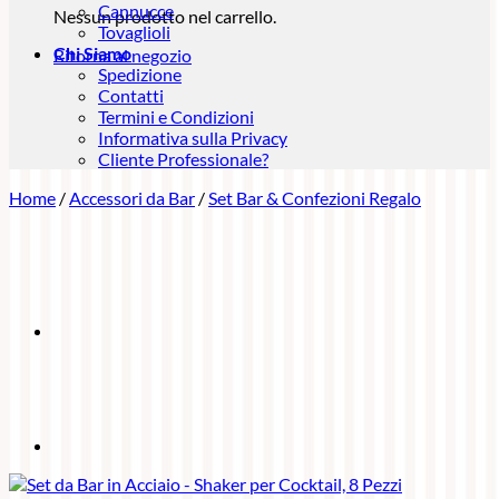
Cannucce
Nessun prodotto nel carrello.
Tovaglioli
Chi Siamo
Ritorna al negozio
Spedizione
Contatti
Termini e Condizioni
Informativa sulla Privacy
Cliente Professionale?
Home
/
Accessori da Bar
/
Set Bar & Confezioni Regalo