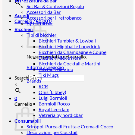
Attrezzatura da Bar
Set Bar & Confezioni Regalo
Accessori da Bar
Accedi
Accessori per il retrobanco
Carrello /
€
0,00
0
By nordicbar
Bicchieri
Tipi di bicchieri
Bicchieri Tumbler & Lowball
Bicchieri Highball e Longdrink
Bicchieri da Champagne e Coupe
Nessun prodotto nel carrello.
Bicchieri Nick e Nora
Bicchieri da Cocktail e Martini
Ritorna al negozio
Bicchieri da Vino
Tiki Mugs
Search
Brands
×
RCR
Onis (Libbey)
Luigi Bormioli
0
Bormioli Rocco
Carrello
Royal Leerdam
Vetreria by nordicbar
Consumabili
Sciroppi, Purea di Frutta e Crema di Cocco
Decorazioni per Cocktail