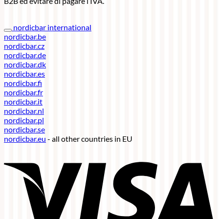
B2B ed evitare di pagare l’IVA.
nordicbar international
nordicbar.be
nordicbar.cz
nordicbar.de
nordicbar.dk
nordicbar.es
nordicbar.fi
nordicbar.fr
nordicbar.it
nordicbar.nl
nordicbar.pl
nordicbar.se
nordicbar.eu
- all other countries in EU