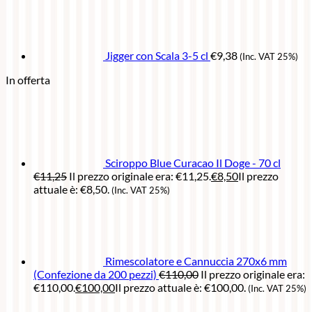
Jigger con Scala 3-5 cl
€
9,38
(Inc. VAT 25%)
In offerta
Sciroppo Blue Curacao Il Doge - 70 cl
€
11,25
Il prezzo originale era: €11,25.
€
8,50
Il prezzo
attuale è: €8,50.
(Inc. VAT 25%)
Rimescolatore e Cannuccia 270x6 mm
(Confezione da 200 pezzi)
€
110,00
Il prezzo originale era:
€110,00.
€
100,00
Il prezzo attuale è: €100,00.
(Inc. VAT 25%)