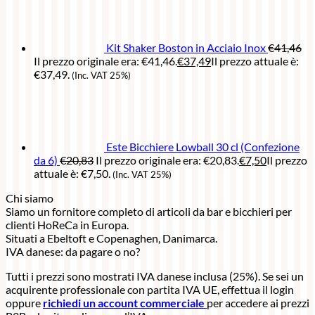
Kit Shaker Boston in Acciaio Inox
€
41,46
Il prezzo originale era: €41,46.
€
37,49
Il prezzo attuale è:
€37,49.
(Inc. VAT 25%)
Este Bicchiere Lowball 30 cl (Confezione
da 6)
€
20,83
Il prezzo originale era: €20,83.
€
7,50
Il prezzo
attuale è: €7,50.
(Inc. VAT 25%)
Chi siamo
Siamo un fornitore completo di articoli da bar e bicchieri per
clienti HoReCa in Europa.
Situati a Ebeltoft e Copenaghen, Danimarca.
IVA danese: da pagare o no?
Tutti i prezzi sono mostrati IVA danese inclusa (25%). Se sei un
acquirente professionale con partita IVA UE, effettua il login
oppure
richiedi un account commerciale
per accedere ai prezzi