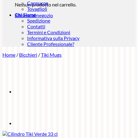
Cannucce
Nessun prodotto nel carrello.
Tovaglioli
Chi Siamo
Ritorna al negozio
Spedizione
Contatti
Termini e Condizioni
Informativa sulla Privacy
Cliente Professionale?
Home
/
Bicchieri
/
Tiki Mugs