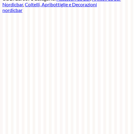
Nordicbar
,
Coltelli, Apribottiglie e Decorazioni
nordicbar