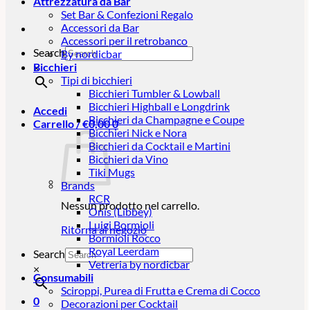
Attrezzatura da Bar
Set Bar & Confezioni Regalo
Accessori da Bar
Accessori per il retrobanco
Search
By nordicbar
Bicchieri
×
Tipi di bicchieri
Bicchieri Tumbler & Lowball
Bicchieri Highball e Longdrink
Accedi
Bicchieri da Champagne e Coupe
Carrello /
€
0,00
0
Bicchieri Nick e Nora
Bicchieri da Cocktail e Martini
Bicchieri da Vino
Tiki Mugs
Brands
RCR
Nessun prodotto nel carrello.
Onis (Libbey)
Luigi Bormioli
Ritorna al negozio
Bormioli Rocco
Royal Leerdam
Search
Vetreria by nordicbar
×
Consumabili
Sciroppi, Purea di Frutta e Crema di Cocco
0
Decorazioni per Cocktail