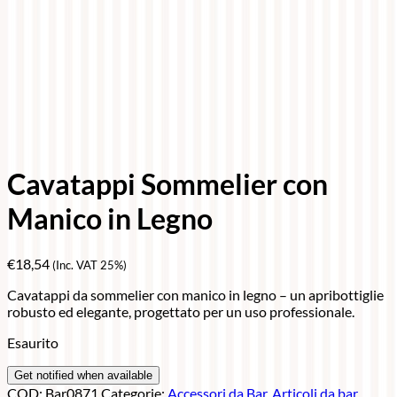
Cavatappi Sommelier con
Manico in Legno
€
18,54
(Inc. VAT 25%)
Cavatappi da sommelier con manico in legno – un apribottiglie
robusto ed elegante, progettato per un uso professionale.
Esaurito
COD:
Bar0871
Categorie:
Accessori da Bar
,
Articoli da bar