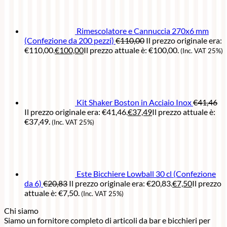
Rimescolatore e Cannuccia 270x6 mm
(Confezione da 200 pezzi)
€
110,00
Il prezzo originale era:
€110,00.
€
100,00
Il prezzo attuale è: €100,00.
(Inc. VAT 25%)
Kit Shaker Boston in Acciaio Inox
€
41,46
Il prezzo originale era: €41,46.
€
37,49
Il prezzo attuale è:
€37,49.
(Inc. VAT 25%)
Este Bicchiere Lowball 30 cl (Confezione
da 6)
€
20,83
Il prezzo originale era: €20,83.
€
7,50
Il prezzo
attuale è: €7,50.
(Inc. VAT 25%)
Chi siamo
Siamo un fornitore completo di articoli da bar e bicchieri per