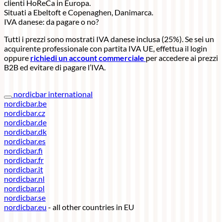
clienti HoReCa in Europa.
Situati a Ebeltoft e Copenaghen, Danimarca.
IVA danese: da pagare o no?
Tutti i prezzi sono mostrati IVA danese inclusa (25%). Se sei un
acquirente professionale con partita IVA UE, effettua il login
oppure
richiedi un account commerciale
per accedere ai prezzi
B2B ed evitare di pagare l’IVA.
nordicbar international
nordicbar.be
nordicbar.cz
nordicbar.de
nordicbar.dk
nordicbar.es
nordicbar.fi
nordicbar.fr
nordicbar.it
nordicbar.nl
nordicbar.pl
nordicbar.se
nordicbar.eu
- all other countries in EU