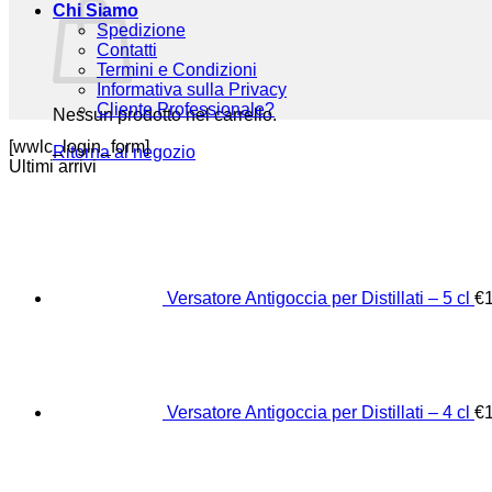
Chi Siamo
Spedizione
Contatti
Termini e Condizioni
Informativa sulla Privacy
Cliente Professionale?
Nessun prodotto nel carrello.
[wwlc_login_form]
Ritorna al negozio
Ultimi arrivi
Versatore Antigoccia per Distillati – 5 cl
€
Versatore Antigoccia per Distillati – 4 cl
€