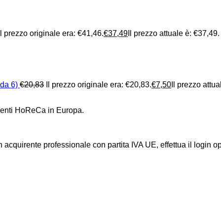
Il prezzo originale era: €41,46.
€
37,49
Il prezzo attuale è: €37,49.
da 6)
€
20,83
Il prezzo originale era: €20,83.
€
7,50
Il prezzo attua
clienti HoReCa in Europa.
n acquirente professionale con partita IVA UE, effettua il login 