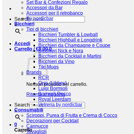
Set Bar & Confezioni Regalo
Accessori da Bar
Accessori per il retrobanco
By nordicbar
Search
Bicchieri
×
Tipi di bicchieri
Bicchieri Tumbler & Lowball
Bicchieri Highball e Longdrink
Accedi
Bicchieri da Champagne e Coupe
Carrello /
€
0,00
0
Bicchieri Nick e Nora
Bicchieri da Cocktail e Martini
Bicchieri da Vino
Tiki Mugs
Brands
RCR
Onis (Libbey)
Nessun prodotto nel carrello.
Luigi Bormioli
Bormioli Rocco
Ritorna al negozio
Royal Leerdam
Vetreria by nordicbar
Search
Consumabili
×
Sciroppi, Purea di Frutta e Crema di Cocco
Decorazioni per Cocktail
0
Cannucce
Carrello
Tovaglioli