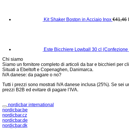
Kit Shaker Boston in Acciaio Inox
€
41,46
Este Bicchiere Lowball 30 cl (Confezione 
Chi siamo
Siamo un fornitore completo di articoli da bar e bicchieri per 
Situati a Ebeltoft e Copenaghen, Danimarca.
IVA danese: da pagare o no?
Tutti i prezzi sono mostrati IVA danese inclusa (25%). Se sei u
prezzi B2B ed evitare di pagare l’IVA.
nordicbar international
nordicbar.be
nordicbar.cz
nordicbar.de
nordicbar.dk