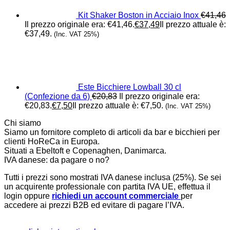
Kit Shaker Boston in Acciaio Inox
€
41,46
Il prezzo originale era: €41,46.
€
37,49
Il prezzo attuale è:
€37,49.
(Inc. VAT 25%)
Este Bicchiere Lowball 30 cl
(Confezione da 6)
€
20,83
Il prezzo originale era:
€20,83.
€
7,50
Il prezzo attuale è: €7,50.
(Inc. VAT 25%)
Chi siamo
Siamo un fornitore completo di articoli da bar e bicchieri per
clienti HoReCa in Europa.
Situati a Ebeltoft e Copenaghen, Danimarca.
IVA danese: da pagare o no?
Tutti i prezzi sono mostrati IVA danese inclusa (25%). Se sei
un acquirente professionale con partita IVA UE, effettua il
login oppure
richiedi un account commerciale
per
accedere ai prezzi B2B ed evitare di pagare l’IVA.