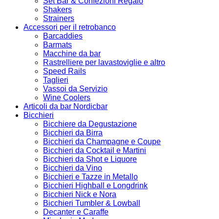
Set Bar & Confezioni Regalo
Shakers
Strainers
Accessori per il retrobanco
Barcaddies
Barmats
Macchine da bar
Rastrelliere per lavastoviglie e altro
Speed Rails
Taglieri
Vassoi da Servizio
Wine Coolers
Articoli da bar Nordicbar
Bicchieri
Bicchiere da Degustazione
Bicchieri da Birra
Bicchieri da Champagne e Coupe
Bicchieri da Cocktail e Martini
Bicchieri da Shot e Liquore
Bicchieri da Vino
Bicchieri e Tazze in Metallo
Bicchieri Highball e Longdrink
Bicchieri Nick e Nora
Bicchieri Tumbler & Lowball
Decanter e Caraffe