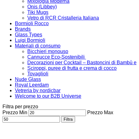
Mixologia Moderna
Onis (Libbey)
Tiki Mugs
Vetro di RCR Cristalleria Italiana
Bormioli Rocco
Brands
Glass Types
Luigi Bormioli
Materiali di consumo
Bicchieri monouso
Cannucce Eco-Sostenibili
Decorazioni per Cocktail – Bastoncini di Bambù e
Sciroppi, puree di frutta e crema di cocco
Tovaglioli
Nude Glass
Royal Leerdam
Vetreria by nordicbar
Welcome to our B2B Universe
Filtra per prezzo
Prezzo Min
Prezzo Max
Filtra