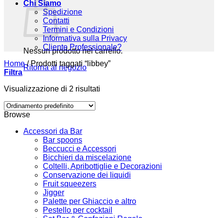
Chi Siamo
Spedizione
Contatti
Termini e Condizioni
Informativa sulla Privacy
Cliente Professionale?
Nessun prodotto nel carrello.
Home
/
Prodotti taggati “libbey”
Ritorna al negozio
Filtra
Visualizzazione di 2 risultati
Browse
Accessori da Bar
Bar spoons
Beccucci e Accessori
Bicchieri da miscelazione
Coltelli, Apribottiglie e Decorazioni
Conservazione dei liquidi
Fruit squeezers
Jigger
Palette per Ghiaccio e altro
Pestello per cocktail