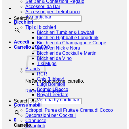
Set Bar & Confezioni Regalo
Accessori da Bar
Accessori per il retrobanco
By nordicbar
Search
Bicchieri
×
Tipi di bicchieri
Bicchieri Tumbler & Lowball
Bicchieri Highball e Longdrink
Accedi
Bicchieri da Champagne e Coupe
Carrello /
€
0,00
0
Bicchieri Nick e Nora
Bicchieri da Cocktail e Martini
Bicchieri da Vino
Tiki Mugs
Brands
RCR
Onis (Libbey)
Nessun prodotto nel carrello.
Luigi Bormioli
Bormioli Rocco
Ritorna al negozio
Royal Leerdam
Vetreria by nordicbar
Search
Consumabili
×
Sciroppi, Purea di Frutta e Crema di Cocco
Decorazioni per Cocktail
0
Cannucce
Carrello
Tovaglioli