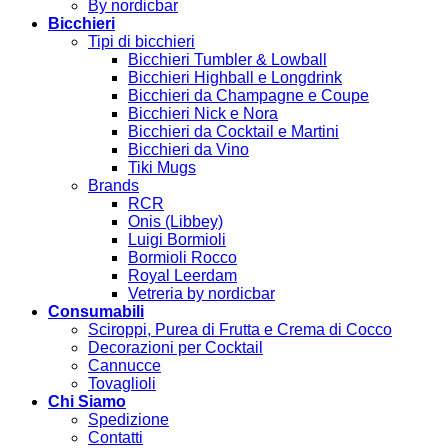
By nordicbar
Bicchieri
Tipi di bicchieri
Bicchieri Tumbler & Lowball
Bicchieri Highball e Longdrink
Bicchieri da Champagne e Coupe
Bicchieri Nick e Nora
Bicchieri da Cocktail e Martini
Bicchieri da Vino
Tiki Mugs
Brands
RCR
Onis (Libbey)
Luigi Bormioli
Bormioli Rocco
Royal Leerdam
Vetreria by nordicbar
Consumabili
Sciroppi, Purea di Frutta e Crema di Cocco
Decorazioni per Cocktail
Cannucce
Tovaglioli
Chi Siamo
Spedizione
Contatti