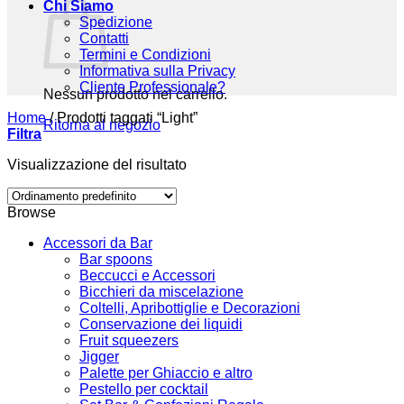
Chi Siamo
Spedizione
Contatti
Termini e Condizioni
Informativa sulla Privacy
Cliente Professionale?
Nessun prodotto nel carrello.
Home
/
Prodotti taggati “Light”
Ritorna al negozio
Filtra
Visualizzazione del risultato
Browse
Accessori da Bar
Bar spoons
Beccucci e Accessori
Bicchieri da miscelazione
Coltelli, Apribottiglie e Decorazioni
Conservazione dei liquidi
Fruit squeezers
Jigger
Palette per Ghiaccio e altro
Pestello per cocktail