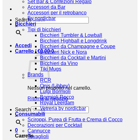
Set Bar & Confezioni Regalo
Accessori da Bar
Accessori per il retrobanco
By nordicbar
Search
Bicchieri
×
Tipi di bicchieri
Bicchieri Tumbler & Lowball
Bicchieri Highball e Longdrink
Accedi
Bicchieri da Champagne e Coupe
Carrello /
€
0,00
0
Bicchieri Nick e Nora
Bicchieri da Cocktail e Martini
Bicchieri da Vino
Tiki Mugs
Brands
RCR
Onis (Libbey)
Nessun prodotto nel carrello.
Luigi Bormioli
Bormioli Rocco
Ritorna al negozio
Royal Leerdam
Vetreria by nordicbar
Search
Consumabili
×
Sciroppi, Purea di Frutta e Crema di Cocco
Decorazioni per Cocktail
0
Cannucce
Carrello
Tovaglioli