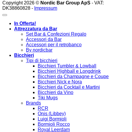
Copyright 2026 ©
Nordic Bar Group ApS
- VAT:
DK38860828 -
Impressum
In Offerta!
Attrezzatura da Bar
Set Bar & Confezioni Regalo
Accessori da Bar
Accessori per il retrobanco
By nordicbar
Bicchieri
Tipi di bicchieri
Bicchieri Tumbler & Lowball
Bicchieri Highball e Longdrink
Bicchieri da Champagne e Coupe
Bicchieri Nick e Nora
Bicchieri da Cocktail e Martini
Bicchieri da Vino
Tiki Mugs
Brands
RCR
Onis (Libbey)
Luigi Bormioli
Bormioli Rocco
Royal Leerdam