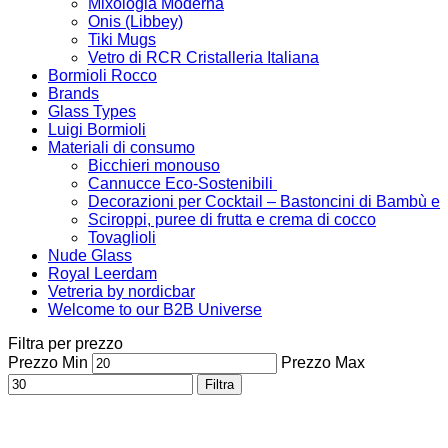
Mixologia Moderna
Onis (Libbey)
Tiki Mugs
Vetro di RCR Cristalleria Italiana
Bormioli Rocco
Brands
Glass Types
Luigi Bormioli
Materiali di consumo
Bicchieri monouso
Cannucce Eco-Sostenibili
Decorazioni per Cocktail – Bastoncini di Bambù e
Sciroppi, puree di frutta e crema di cocco
Tovaglioli
Nude Glass
Royal Leerdam
Vetreria by nordicbar
Welcome to our B2B Universe
Filtra per prezzo
Prezzo Min
Prezzo Max
Filtra