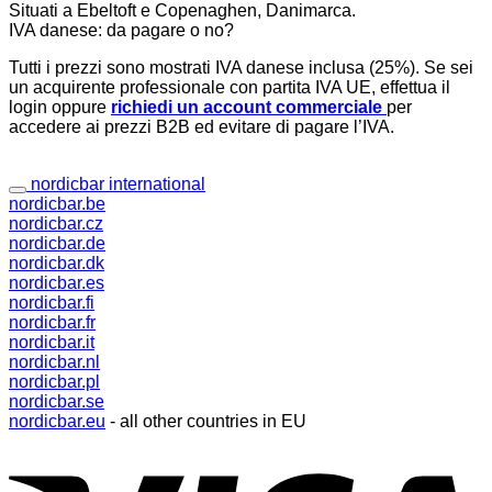
Situati a Ebeltoft e Copenaghen, Danimarca.
IVA danese: da pagare o no?
Tutti i prezzi sono mostrati IVA danese inclusa (25%). Se sei
un acquirente professionale con partita IVA UE, effettua il
login oppure
richiedi un account commerciale
per
accedere ai prezzi B2B ed evitare di pagare l’IVA.
nordicbar international
nordicbar.be
nordicbar.cz
nordicbar.de
nordicbar.dk
nordicbar.es
nordicbar.fi
nordicbar.fr
nordicbar.it
nordicbar.nl
nordicbar.pl
nordicbar.se
nordicbar.eu
- all other countries in EU