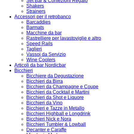
Set Bar & Confezioni Regalo
Shakers
Strainers
Accessori per il retrobanco
Barcaddies
Barmats
Macchine da bar
Rastrelliere per lavastoviglie e altro
Speed Rails
Taglieri
Vassoi da Servizio
Wine Coolers
Articoli da bar Nordicbar
Bicchieri
Bicchiere da Degustazione
Bicchieri da Birra
Bicchieri da Champagne e Coupe
Bicchieri da Cocktail e Martini
Bicchieri da Shot e Liquore
Bicchieri da Vino
Bicchieri e Tazze in Metallo
Bicchieri Highball e Longdrink
Bicchieri Nick e Nora
Bicchieri Tumbler & Lowball
Decanter e Caraffe