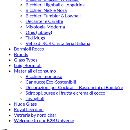
Bicchieri Highball e Longdrink
Bicchieri Nick e Nora
Bicchieri Tumbler & Lowball
Decanter e Caraffe
Mixologia Moderna
Onis (Libbey)
Tiki Mugs
Vetro di RCR Cristalleria Italiana
Bormioli Rocco
Brands
Glass Types
Luigi Bormioli
Materiali di consumo
Bicchieri monouso
Cannucce Eco-Sostenibili
Decorazioni per Cocktail – Bastoncini di Bambù e
Sciroppi, puree di frutta e crema di cocco
Tovaglioli
Nude Glass
Royal Leerdam
Vetreria by nordicbar
Welcome to our B2B Universe