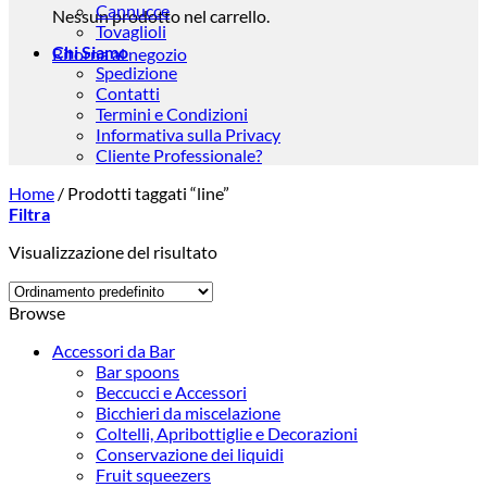
Cannucce
Nessun prodotto nel carrello.
Tovaglioli
Chi Siamo
Ritorna al negozio
Spedizione
Contatti
Termini e Condizioni
Informativa sulla Privacy
Cliente Professionale?
Home
/
Prodotti taggati “line”
Filtra
Visualizzazione del risultato
Browse
Accessori da Bar
Bar spoons
Beccucci e Accessori
Bicchieri da miscelazione
Coltelli, Apribottiglie e Decorazioni
Conservazione dei liquidi
Fruit squeezers