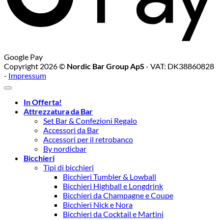
Google Pay
Copyright 2026 ©
Nordic Bar Group ApS
- VAT: DK38860828
-
Impressum
In Offerta!
Attrezzatura da Bar
Set Bar & Confezioni Regalo
Accessori da Bar
Accessori per il retrobanco
By nordicbar
Bicchieri
Tipi di bicchieri
Bicchieri Tumbler & Lowball
Bicchieri Highball e Longdrink
Bicchieri da Champagne e Coupe
Bicchieri Nick e Nora
Bicchieri da Cocktail e Martini