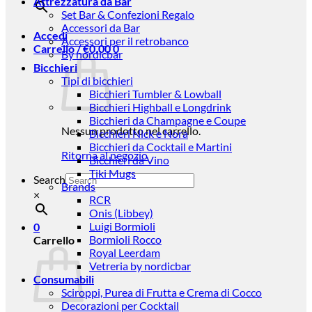
Attrezzatura da Bar
Set Bar & Confezioni Regalo
Accessori da Bar
Accedi
Accessori per il retrobanco
Carrello /
€
0,00
0
By nordicbar
Bicchieri
Tipi di bicchieri
Bicchieri Tumbler & Lowball
Bicchieri Highball e Longdrink
Bicchieri da Champagne e Coupe
Nessun prodotto nel carrello.
Bicchieri Nick e Nora
Bicchieri da Cocktail e Martini
Ritorna al negozio
Bicchieri da Vino
Tiki Mugs
Search
Brands
×
RCR
Onis (Libbey)
Luigi Bormioli
0
Bormioli Rocco
Carrello
Royal Leerdam
Vetreria by nordicbar
Consumabili
Sciroppi, Purea di Frutta e Crema di Cocco
Decorazioni per Cocktail