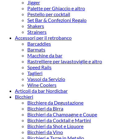
Jigger
Palette per Ghiaccio e altro
Pestello per cocktail
Set Bar & Confezioni Regalo
Shakers
Strainers
Accessori per il retrobanco
Barcaddies
Barmats
Macchine da bar
Rastrelliere per lavastoviglie e altro
Speed Rails
Taglieri
Vassoi da Servizio
Wine Coolers
Articoli da bar Nordicbar
Bicchieri
Bicchiere da Degustazione
Bicchieri da Birra
Bicchieri da Champagne e Coupe
Bicchieri da Cocktail e Martini
Bicchieri da Shot e Liquore
Bicchieri da Vino
Bicchieri e Tazze in Metallo