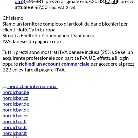
da 6)
€
20,83
Il prezzo originale era: €20,83.
€
7,50
Il prezzo
attuale è: €7,50.
(Inc. VAT 25%)
Chi siamo
Siamo un fornitore completo di articoli da bar e bicchieri per
clienti HoReCa in Europa.
Situati a Ebeltoft e Copenaghen, Danimarca.
IVA danese: da pagare o no?
Tutti i prezzi sono mostrati IVA danese inclusa (25%). Se sei un
acquirente professionale con partita IVA UE, effettua il login
oppure
richiedi un account commerciale
per accedere ai prezzi
B2B ed evitare di pagare l’IVA.
nordicbar international
nordicbar.be
nordicbar.cz
nordicbar.de
nordicbar.dk
nordicbar.es
nordicbar.fi
nordicbar.fr
nordicbar.it