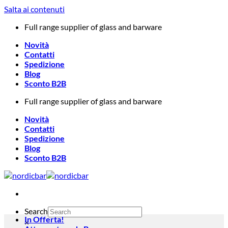
Salta ai contenuti
Full range supplier of glass and barware
Novità
Contatti
Spedizione
Blog
Sconto B2B
Full range supplier of glass and barware
Novità
Contatti
Spedizione
Blog
Sconto B2B
Search
In Offerta!
×