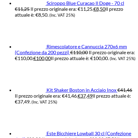
Sciroppo Blue Curacao Il Doge - 70 cl
€
11,25
Il prezzo originale era: €11,25.
€
8,50
Il prezzo
attuale è: €8,50.
(Inc. VAT 25%)
Rimescolatore e Cannuccia 270x6 mm
(Confezione da 200 pezzi)
€
110,00
Il prezzo originale era:
€110,00.
€
100,00
Il prezzo attuale è: €100,00.
(Inc. VAT 25%)
Kit Shaker Boston in Acciaio Inox
€
41,46
Il prezzo originale era: €41,46.
€
37,49
Il prezzo attuale è:
€37,49.
(Inc. VAT 25%)
Este Bicchiere Lowball 30 cl (Confezione