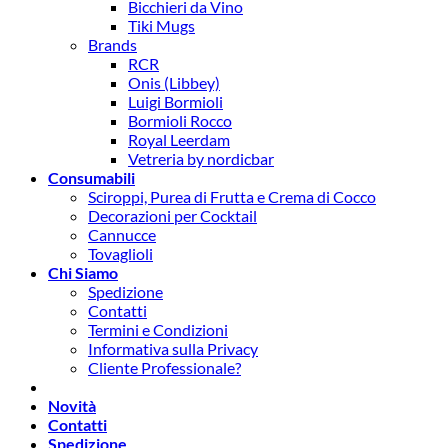
Bicchieri da Vino
Tiki Mugs
Brands
RCR
Onis (Libbey)
Luigi Bormioli
Bormioli Rocco
Royal Leerdam
Vetreria by nordicbar
Consumabili
Sciroppi, Purea di Frutta e Crema di Cocco
Decorazioni per Cocktail
Cannucce
Tovaglioli
Chi Siamo
Spedizione
Contatti
Termini e Condizioni
Informativa sulla Privacy
Cliente Professionale?
Novità
Contatti
Spedizione