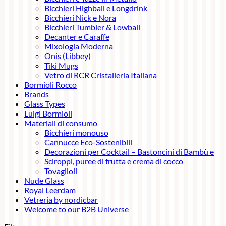
Bicchieri Highball e Longdrink
Bicchieri Nick e Nora
Bicchieri Tumbler & Lowball
Decanter e Caraffe
Mixologia Moderna
Onis (Libbey)
Tiki Mugs
Vetro di RCR Cristalleria Italiana
Bormioli Rocco
Brands
Glass Types
Luigi Bormioli
Materiali di consumo
Bicchieri monouso
Cannucce Eco-Sostenibili
Decorazioni per Cocktail – Bastoncini di Bambù e
Sciroppi, puree di frutta e crema di cocco
Tovaglioli
Nude Glass
Royal Leerdam
Vetreria by nordicbar
Welcome to our B2B Universe