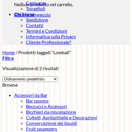
Cannucce
Nessun prodotto nel carrello.
Tovaglioli
Chi Siamo
Ritorna al negozio
Spedizione
Contatti
Termini e Condizioni
Informativa sulla Privacy
Cliente Professionale?
Home
/
Prodotti taggati “Lowball”
Filtra
Visualizzazione di 2 risultati
Browse
Accessori da Bar
Bar spoons
Beccucci e Accessori
Bicchieri da miscelazione
Coltelli, Apribottiglie e Decorazioni
Conservazione dei liquidi
Fruit squeezers