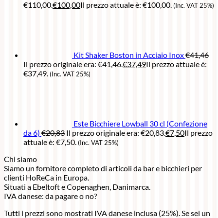
€110,00.
€
100,00
Il prezzo attuale è: €100,00.
(Inc. VAT 25%)
Kit Shaker Boston in Acciaio Inox
€
41,46
Il prezzo originale era: €41,46.
€
37,49
Il prezzo attuale è:
€37,49.
(Inc. VAT 25%)
Este Bicchiere Lowball 30 cl (Confezione
da 6)
€
20,83
Il prezzo originale era: €20,83.
€
7,50
Il prezzo
attuale è: €7,50.
(Inc. VAT 25%)
Chi siamo
Siamo un fornitore completo di articoli da bar e bicchieri per
clienti HoReCa in Europa.
Situati a Ebeltoft e Copenaghen, Danimarca.
IVA danese: da pagare o no?
Tutti i prezzi sono mostrati IVA danese inclusa (25%). Se sei un