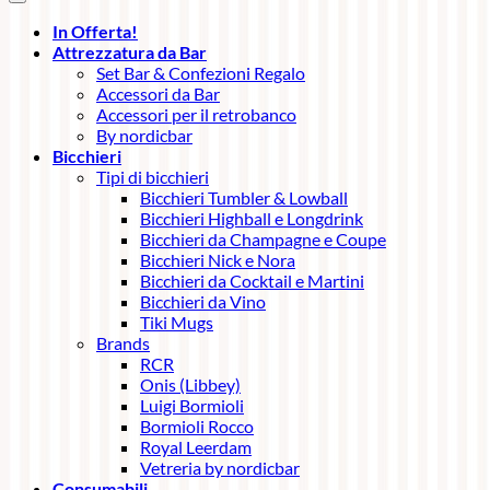
In Offerta!
Attrezzatura da Bar
Set Bar & Confezioni Regalo
Accessori da Bar
Accessori per il retrobanco
By nordicbar
Bicchieri
Tipi di bicchieri
Bicchieri Tumbler & Lowball
Bicchieri Highball e Longdrink
Bicchieri da Champagne e Coupe
Bicchieri Nick e Nora
Bicchieri da Cocktail e Martini
Bicchieri da Vino
Tiki Mugs
Brands
RCR
Onis (Libbey)
Luigi Bormioli
Bormioli Rocco
Royal Leerdam
Vetreria by nordicbar
Consumabili