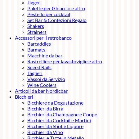
Jigger
Palette per Ghiaccio e altro
Pestello per cocktail
Set Bar & Confezioni Regalo
Shakers
Strainers
Accessori per il retrobanco
Barcaddies
Barmats
Macchine da bar
Rastrelliere per lavastoviglie e altro
Speed Rails
Taglieri
Vassoi da Servizio
Wine Coolers
Articoli da bar Nordicbar
Bicchieri
Bicchiere da Degustazione
Bicchieri da Birra
Bicchieri da Champagne e Coupe
Bicchieri da Cocktail e Martini
Bicchieri da Shot e Liquore
Bicchieri da Vino
Bicchieri e Tazze in Metallo