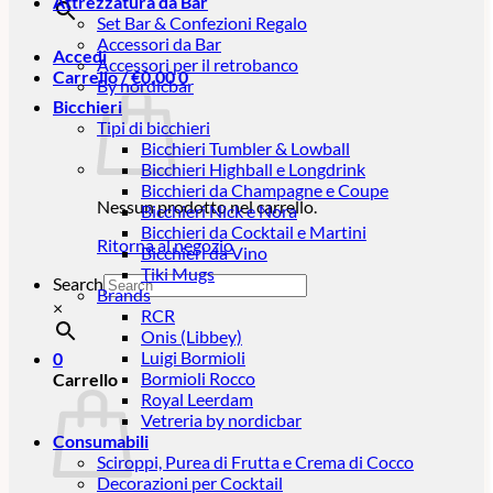
Attrezzatura da Bar
Set Bar & Confezioni Regalo
Accessori da Bar
Accedi
Accessori per il retrobanco
Carrello /
€
0,00
0
By nordicbar
Bicchieri
Tipi di bicchieri
Bicchieri Tumbler & Lowball
Bicchieri Highball e Longdrink
Bicchieri da Champagne e Coupe
Nessun prodotto nel carrello.
Bicchieri Nick e Nora
Bicchieri da Cocktail e Martini
Ritorna al negozio
Bicchieri da Vino
Tiki Mugs
Search
Brands
×
RCR
Onis (Libbey)
Luigi Bormioli
0
Bormioli Rocco
Carrello
Royal Leerdam
Vetreria by nordicbar
Consumabili
Sciroppi, Purea di Frutta e Crema di Cocco
Decorazioni per Cocktail