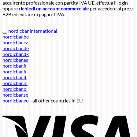
acquirente professionale con partita IVA UE, effettua il login
oppure
richiedi un account commerciale
per accedere ai prezzi
B2B ed evitare di pagare l’IVA.
nordicbar international
nordicbar.be
nordicbar.cz
nordicbar.de
nordicbar.dk
nordicbar.es
nordicbar.fi
nordicbar.fr
nordicbar.it
nordicbar.nl
nordicbar.pl
nordicbar.se
nordicbar.eu
- all other countries in EU