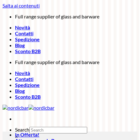
Salta ai contenuti
Full range supplier of glass and barware
Novità
Contatti
Spedizione
Blog
Sconto B2B
Full range supplier of glass and barware
Novità
Contatti
Spedizione
Blog
Sconto B2B
Search
In Offerta!
×