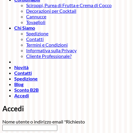
Sciroppi, Purea di Frutta e Crema di Cocco
Decorazioni per Cocktail
Cannucce
Tovaglioli
Chi Siamo
Spedizione
Contatti
Termini e Condizioni
Informativa sulla Privacy
Cliente Professionale?
Novità
Contatti
Spedizione
Blog
Sconto B2B
Accedi
Accedi
Nome utente o indirizzo email
*
Richiesto