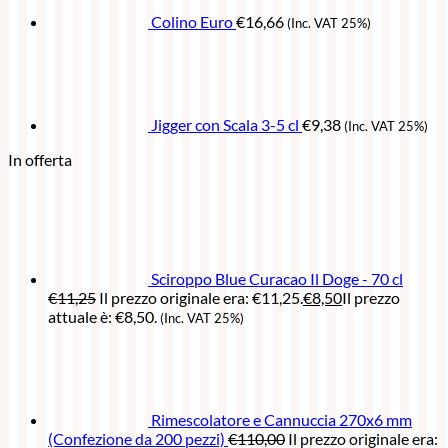
Colino Euro
€
16,66
(Inc. VAT 25%)
Jigger con Scala 3-5 cl
€
9,38
(Inc. VAT 25%)
In offerta
Sciroppo Blue Curacao Il Doge - 70 cl
€
11,25
Il prezzo originale era: €11,25.
€
8,50
Il prezzo
attuale è: €8,50.
(Inc. VAT 25%)
Rimescolatore e Cannuccia 270x6 mm
(Confezione da 200 pezzi)
€
110,00
Il prezzo originale era: