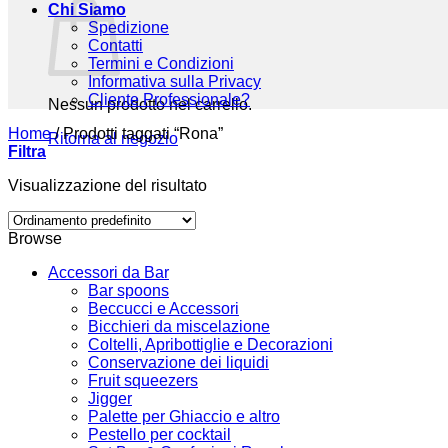
Chi Siamo
Spedizione
Contatti
Termini e Condizioni
Informativa sulla Privacy
Cliente Professionale?
Nessun prodotto nel carrello.
Home
/
Prodotti taggati “Rona”
Ritorna al negozio
Filtra
Visualizzazione del risultato
Browse
Accessori da Bar
Bar spoons
Beccucci e Accessori
Bicchieri da miscelazione
Coltelli, Apribottiglie e Decorazioni
Conservazione dei liquidi
Fruit squeezers
Jigger
Palette per Ghiaccio e altro
Pestello per cocktail