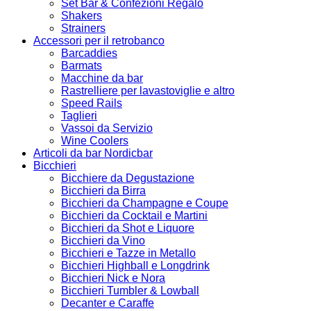
Set Bar & Confezioni Regalo
Shakers
Strainers
Accessori per il retrobanco
Barcaddies
Barmats
Macchine da bar
Rastrelliere per lavastoviglie e altro
Speed Rails
Taglieri
Vassoi da Servizio
Wine Coolers
Articoli da bar Nordicbar
Bicchieri
Bicchiere da Degustazione
Bicchieri da Birra
Bicchieri da Champagne e Coupe
Bicchieri da Cocktail e Martini
Bicchieri da Shot e Liquore
Bicchieri da Vino
Bicchieri e Tazze in Metallo
Bicchieri Highball e Longdrink
Bicchieri Nick e Nora
Bicchieri Tumbler & Lowball
Decanter e Caraffe