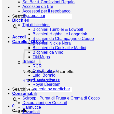
Set Bar & Confezioni Regalo
Accessori da Bar
Accessori per il retrobanco
By nordicbar
Search
Bicchieri
×
Tipi di bicchieri
Bicchieri Tumbler & Lowball
Bicchieri Highball e Longdrink
Accedi
Bicchieri da Champagne e Coupe
Carrello /
€
0,00
0
Bicchieri Nick e Nora
Bicchieri da Cocktail e Martini
Bicchieri da Vino
Tiki Mugs
Brands
RCR
Onis (Libbey)
Nessun prodotto nel carrello.
Luigi Bormioli
Bormioli Rocco
Ritorna al negozio
Royal Leerdam
Vetreria by nordicbar
Search
Consumabili
×
Sciroppi, Purea di Frutta e Crema di Cocco
Decorazioni per Cocktail
0
Cannucce
Carrello
Tovaglioli