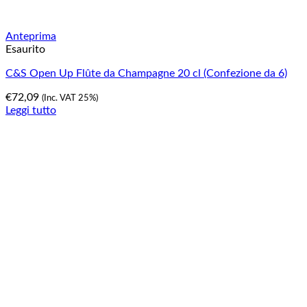
Anteprima
Esaurito
C&S Open Up Flûte da Champagne 20 cl (Confezione da 6)
€
72,09
(Inc. VAT 25%)
Leggi tutto