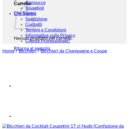
Cannucce
Carrello
Tovaglioli
Chi Siamo
Spedizione
Contatti
Termini e Condizioni
Informativa sulla Privacy
Nessun prodotto nel carrello.
Cliente Professionale?
Ritorna al negozio
Home
/
Bicchieri
/
Bicchieri da Champagne e Coupe