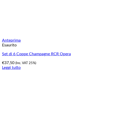
Anteprima
Esaurito
Set di 6 Coppe Champagne RCR Opera
€
37,50
(Inc. VAT 25%)
Leggi tutto