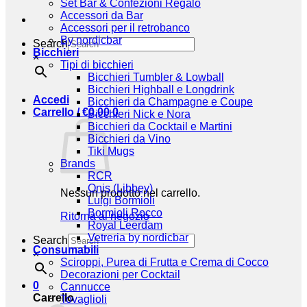
Set Bar & Confezioni Regalo
Accessori da Bar
Accessori per il retrobanco
By nordicbar
Search
Bicchieri
×
Tipi di bicchieri
Bicchieri Tumbler & Lowball
Bicchieri Highball e Longdrink
Accedi
Bicchieri da Champagne e Coupe
Carrello /
€
0,00
0
Bicchieri Nick e Nora
Bicchieri da Cocktail e Martini
Bicchieri da Vino
Tiki Mugs
Brands
RCR
Onis (Libbey)
Nessun prodotto nel carrello.
Luigi Bormioli
Bormioli Rocco
Ritorna al negozio
Royal Leerdam
Vetreria by nordicbar
Search
Consumabili
×
Sciroppi, Purea di Frutta e Crema di Cocco
Decorazioni per Cocktail
0
Cannucce
Carrello
Tovaglioli