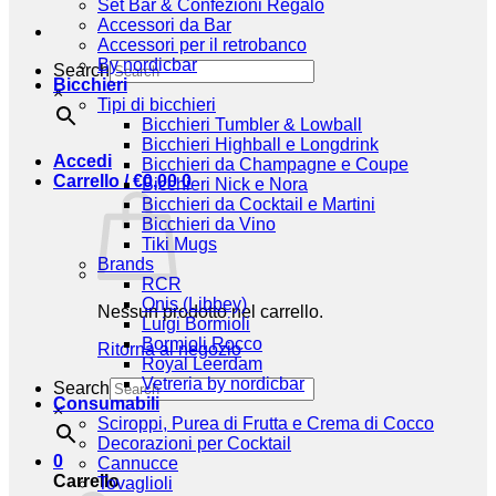
Set Bar & Confezioni Regalo
Accessori da Bar
Accessori per il retrobanco
By nordicbar
Search
Bicchieri
×
Tipi di bicchieri
Bicchieri Tumbler & Lowball
Bicchieri Highball e Longdrink
Accedi
Bicchieri da Champagne e Coupe
Carrello /
€
0,00
0
Bicchieri Nick e Nora
Bicchieri da Cocktail e Martini
Bicchieri da Vino
Tiki Mugs
Brands
RCR
Onis (Libbey)
Nessun prodotto nel carrello.
Luigi Bormioli
Bormioli Rocco
Ritorna al negozio
Royal Leerdam
Vetreria by nordicbar
Search
Consumabili
×
Sciroppi, Purea di Frutta e Crema di Cocco
Decorazioni per Cocktail
0
Cannucce
Carrello
Tovaglioli