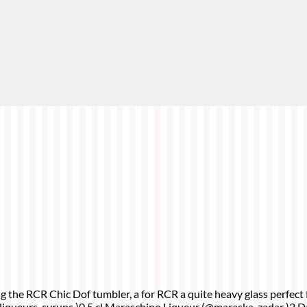
 the RCR Chic Dof tumbler, a for RCR a quite heavy glass perfect fo
iqueurs_syrups )0.5 cl Maraschino Liqueur (@maraska_zadar )2 Da