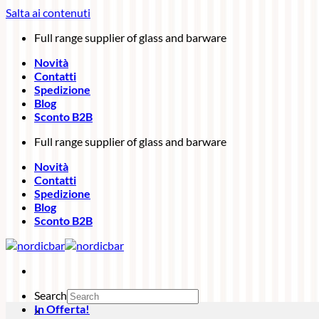
Salta ai contenuti
Full range supplier of glass and barware
Novità
Contatti
Spedizione
Blog
Sconto B2B
Full range supplier of glass and barware
Novità
Contatti
Spedizione
Blog
Sconto B2B
Search
In Offerta!
×