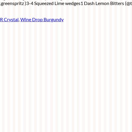
31greenspritz )3-4 Squeezed Lime wedges1 Dash Lemon Bitters (@t
R Crystal
,
Wine Drop Burgundy