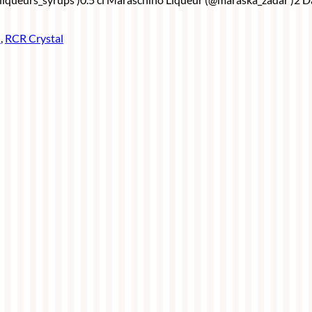
l
,
RCR Crystal