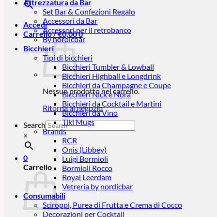
Attrezzatura da Bar
Set Bar & Confezioni Regalo
Accessori da Bar
Accedi
Accessori per il retrobanco
Carrello /
€
0,00
0
By nordicbar
Bicchieri
Tipi di bicchieri
Bicchieri Tumbler & Lowball
Bicchieri Highball e Longdrink
Bicchieri da Champagne e Coupe
Nessun prodotto nel carrello.
Bicchieri Nick e Nora
Bicchieri da Cocktail e Martini
Ritorna al negozio
Bicchieri da Vino
Tiki Mugs
Search
Brands
×
RCR
Onis (Libbey)
0
Luigi Bormioli
Carrello
Bormioli Rocco
Royal Leerdam
Vetreria by nordicbar
Consumabili
Sciroppi, Purea di Frutta e Crema di Cocco
Decorazioni per Cocktail