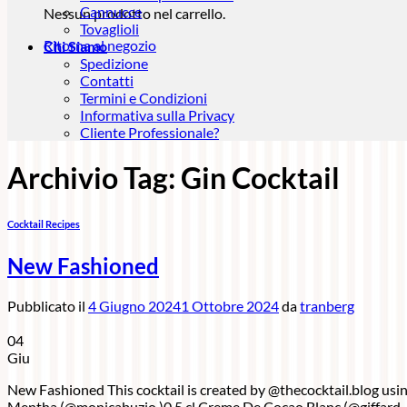
Cannucce
Nessun prodotto nel carrello.
Tovaglioli
Ritorna al negozio
Chi Siamo
Spedizione
Contatti
Termini e Condizioni
Informativa sulla Privacy
Cliente Professionale?
Archivio Tag:
Gin Cocktail
Cocktail Recipes
New Fashioned
Pubblicato il
4 Giugno 2024
1 Ottobre 2024
da
tranberg
04
Giu
New Fashioned This cocktail is created by @thecocktail.blog using
Mentha (@monicabuzio )0.5 cl Creme De Cocao Blanc (@giffard_l