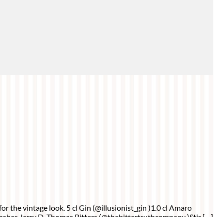
r the vintage look. 5 cl Gin (@illusionist_gin )1.0 cl Amaro
shes Jerry D. Thomas Bitters (@thebittertruthcompany )Stir […]