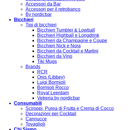
Accessori da Bar
Accessori per il retrobanco
By nordicbar
Bicchieri
Tipi di bicchieri
Bicchieri Tumbler & Lowball
Bicchieri Highball e Longdrink
Bicchieri da Champagne e Coupe
Bicchieri Nick e Nora
Bicchieri da Cocktail e Martini
Bicchieri da Vino
Tiki Mugs
Brands
RCR
Onis (Libbey)
Luigi Bormioli
Bormioli Rocco
Royal Leerdam
Vetreria by nordicbar
Consumabili
Sciroppi, Purea di Frutta e Crema di Cocco
Decorazioni per Cocktail
Cannucce
Tovaglioli
Chi Siamo