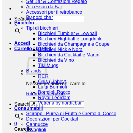
Set Bar & Confezioni Regalo
Accessori da Bar
Accessori per il retrobanco
By nordicbar
Search
Bicchieri
×
Tipi di bicchieri
Bicchieri Tumbler & Lowball
Bicchieri Highball e Longdrink
Accedi
Bicchieri da Champagne e Coupe
Carrello /
€
0,00
0
Bicchieri Nick e Nora
Bicchieri da Cocktail e Martini
Bicchieri da Vino
Tiki Mugs
Brands
RCR
Onis (Libbey)
Nessun prodotto nel carrello.
Luigi Bormioli
Bormioli Rocco
Ritorna al negozio
Royal Leerdam
Vetreria by nordicbar
Search
Consumabili
×
Sciroppi, Purea di Frutta e Crema di Cocco
Decorazioni per Cocktail
0
Cannucce
Carrello
Tovaglioli