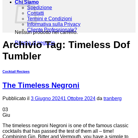
Chi Siamo
Spedizione
Contatti
Termini e Condizioni
Informativa sulla Privacy
Cliente Professionale?
Nessun prodotto nel carrello.
Archivio Tag:
Timeless Dof
Ritorna al negozio
Tumbler
Cocktail Recipes
The Timeless Negroni
Pubblicato il
3 Giugno 2024
1 Ottobre 2024
da
tranberg
03
Giu
The timeless negroni Negroni is one of the famous classic
cocktails that has passed the test of them all – time!
Combining Gin, Bitter and Vermouth, you have a simple to