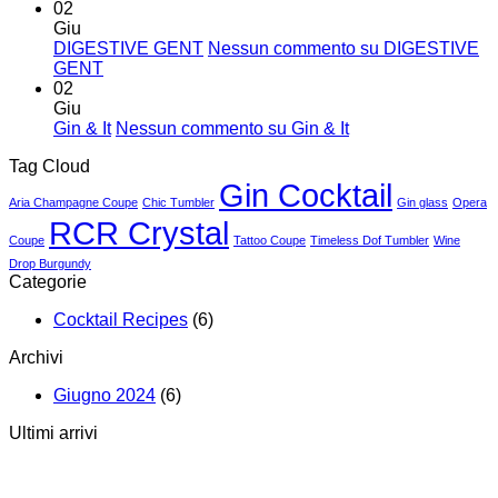
02
Giu
DIGESTIVE GENT
Nessun commento
su DIGESTIVE
GENT
02
Giu
Gin & It
Nessun commento
su Gin & It
Tag Cloud
Gin Cocktail
Aria Champagne Coupe
Chic Tumbler
Gin glass
Opera
RCR Crystal
Coupe
Tattoo Coupe
Timeless Dof Tumbler
Wine
Drop Burgundy
Categorie
Cocktail Recipes
(6)
Archivi
Giugno 2024
(6)
Ultimi arrivi