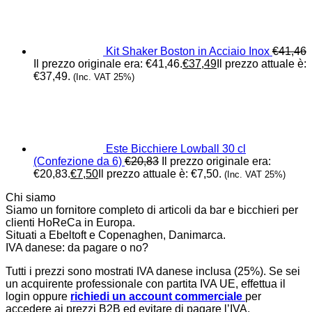
Kit Shaker Boston in Acciaio Inox
€
41,46
Il prezzo originale era: €41,46.
€
37,49
Il prezzo attuale è:
€37,49.
(Inc. VAT 25%)
Este Bicchiere Lowball 30 cl
(Confezione da 6)
€
20,83
Il prezzo originale era:
€20,83.
€
7,50
Il prezzo attuale è: €7,50.
(Inc. VAT 25%)
Chi siamo
Siamo un fornitore completo di articoli da bar e bicchieri per
clienti HoReCa in Europa.
Situati a Ebeltoft e Copenaghen, Danimarca.
IVA danese: da pagare o no?
Tutti i prezzi sono mostrati IVA danese inclusa (25%). Se sei
un acquirente professionale con partita IVA UE, effettua il
login oppure
richiedi un account commerciale
per
accedere ai prezzi B2B ed evitare di pagare l’IVA.